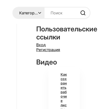
Пользовательские
ссылки
Вход
Регистрация
Видео
Как
сох
ран
ить
раб
очи
е
лис