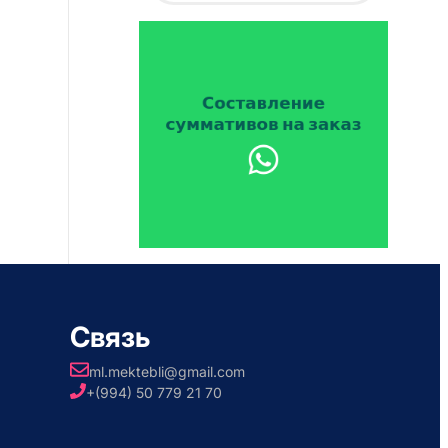
Связь
ml.mektebli@gmail.com
+(994) 50 779 21 70