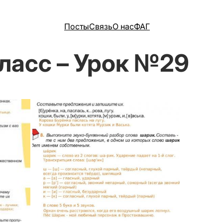
Посты
Связь
О нас
ФАГ
ласс – Урок №29