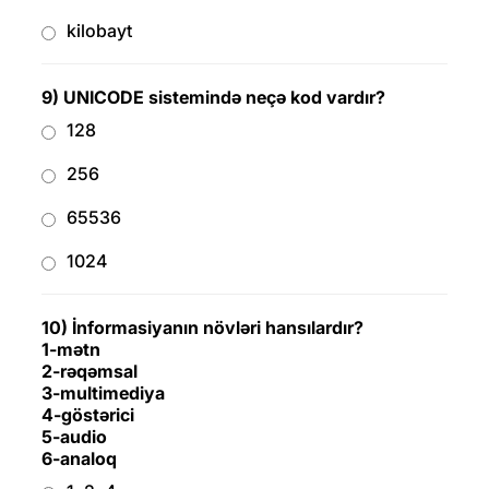
kilobayt
9) UNICODE sistemində neçə kod vardır?
128
256
65536
1024
10) İnformasiyanın növləri hansılardır?
1-mətn
2-rəqəmsal
3-multimediya
4-göstərici
5-audio
6-analoq