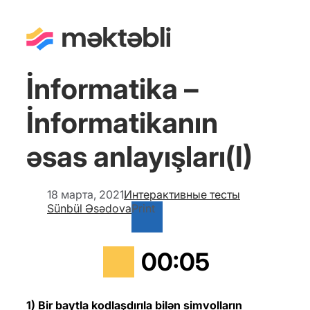
İnformatika –
İnformatikanın
əsas anlayışları(I)
18 марта, 2021
Интерактивные тесты
Sünbül Əsədova
Print
00
:
05
1) Bir baytla kodlaşdırıla bilən simvolların