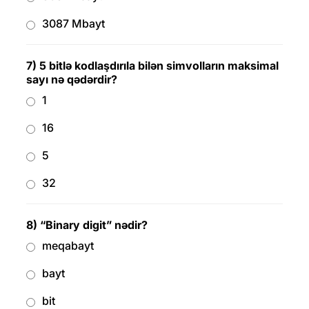
3087 Mbayt
7) 5 bitlə kodlaşdırıla bilən simvolların maksimal
sayı nə qədərdir?
1
16
5
32
8) “Binary digit” nədir?
meqabayt
bayt
bit