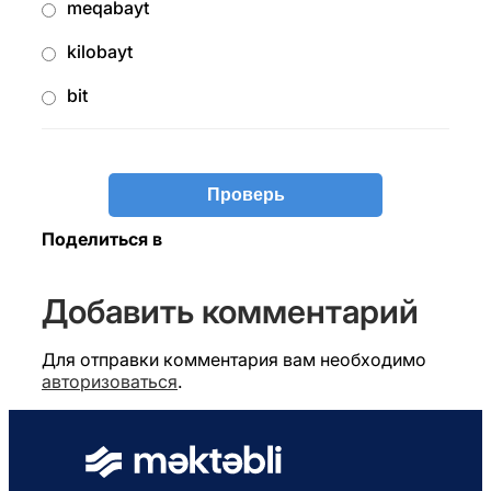
meqabayt
kilobayt
bit
Поделиться в
Добавить комментарий
Для отправки комментария вам необходимо
авторизоваться
.