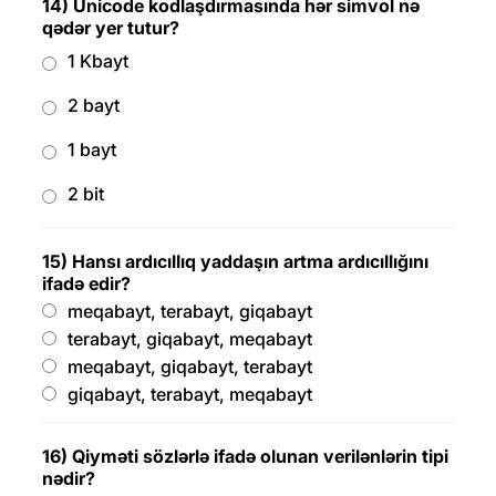
14) Unicode kodlaşdırmasında hər simvol nə
qədər yer tutur?
1 Kbayt
2 bayt
1 bayt
2 bit
15) Hansı ardıcıllıq yaddaşın artma ardıcıllığını
ifadə edir?
meqabayt, terabayt, giqabayt
terabayt, giqabayt, meqabayt
meqabayt, giqabayt, terabayt
giqabayt, terabayt, meqabayt
16) Qiyməti sözlərlə ifadə olunan verilənlərin tipi
nədir?