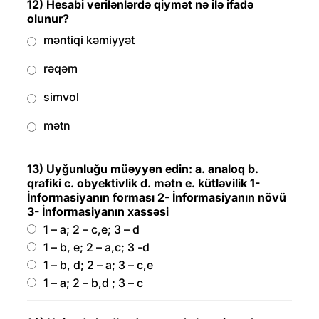
12) Hesabi verilənlərdə qiymət nə ilə ifadə
olunur?
məntiqi kəmiyyət
rəqəm
simvol
mətn
13) Uyğunluğu müəyyən edin: a. analoq b.
qrafiki c. obyektivlik d. mətn e. kütləvilik 1-
İnformasiyanın forması 2- İnformasiyanın növü
3- İnformasiyanın xassəsi
1 – a; 2 – c,e; 3 – d
1 – b, e; 2 – a,c; 3 -d
1 – b, d; 2 – a; 3 – c,e
1 – a; 2 – b,d ; 3 – c