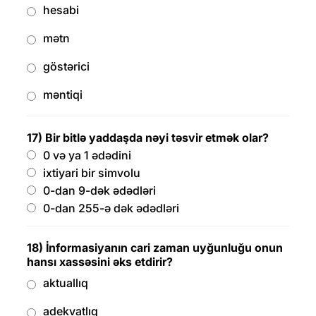
hesabi
mətn
göstərici
məntiqi
17) Bir bitlə yaddaşda nəyi təsvir etmək olar?
0 və ya 1 ədədini
ixtiyari bir simvolu
0-dan 9-dək ədədləri
0-dan 255-ə dək ədədləri
18) İnformasiyanın cari zaman uyğunluğu onun
hansı xassəsini əks etdirir?
aktuallıq
adekvatlıq