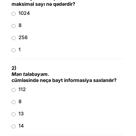
maksimal sayı nə qədərdir?
1024
8
256
1
2)
Mən tələbəyəm.
cümləsində neçə bayt informasiya saxlanılır?
112
8
13
14