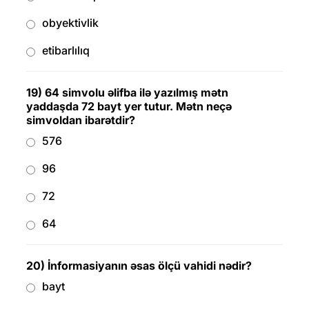
obyektivlik
etibarlılıq
19) 64 simvolu əlifba ilə yazılmış mətn
yaddaşda 72 bayt yer tutur. Mətn neçə
simvoldan ibarətdir?
576
96
72
64
20) İnformasiyanın əsas ölçü vahidi nədir?
bayt