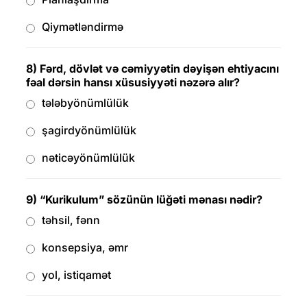
Qiymətləndirmə
8) Fərd, dövlət və cəmiyyətin dəyişən ehtiyacını
fəal dərsin hansı xüsusiyyəti nəzərə alır?
tələbyönümlülük
şagirdyönümlülük
nəticəyönümlülük
9) “Kurikulum” sözünün lüğəti mənası nədir?
təhsil, fənn
konsepsiya, əmr
yol, istiqamət