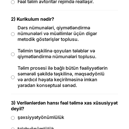
Fəal təlim avtoritar rejimdə reallaşır.
2) Kurikulum nədir?
Dərs nümunələri, qiymətləndirmə
nümunələri və müəllimlər üçün digər
metodik göstərişlər toplusu.
Təlimin təşkilinə qoyulan tələblər və
qiymətləndirmə nümunələri toplusu.
Təlim prosesi ilə bağlı bütün fəaliyyətlərin
səmərəli şəkildə təşkilinə, məqsədyönlü
və ardıcıl həyata keçirilməsinə imkan
yaradan konseptual sənəd.
3) Verilənlərdən hansı fəal təlimə xas xüsusiyyət
deyil?
şəxsiyyətyönümlülük
tələbyönümlülük