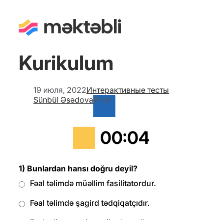
Kurikulum
19 июля, 2022
Интерактивные тесты
Sünbül Əsədova
Print
00
:
04
1) Bunlardan hansı doğru deyil?
Fəal təlimdə müəllim fasilitatordur.
Fəal təlimdə şagird tədqiqatçıdır.