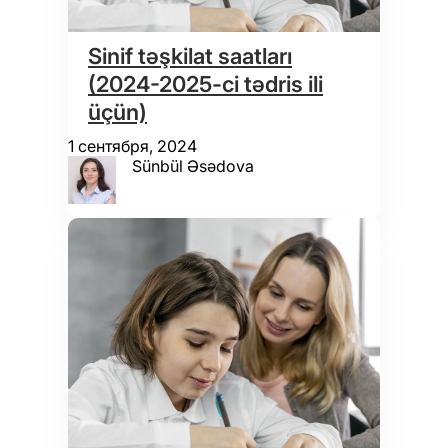
Sinif təşkilat saatları
(2024-2025-ci tədris ili
üçün)
1 сентября, 2024
Sünbül Əsədova