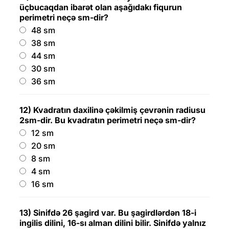
üçbucaqdan ibarət olan aşağıdakı fiqurun
perimetri neçə sm-dir?
48 sm
38 sm
44 sm
30 sm
36 sm
12) Kvadratın daxilinə çəkilmiş çevrənin radiusu
2sm-dir. Bu kvadratın perimetri neçə sm-dir?
12 sm
20 sm
8 sm
4 sm
16 sm
13) Sinifdə 26 şagird var. Bu şagirdlərdən 18-i
ingilis dilini, 16-sı alman dilini bilir. Sinifdə yalnız