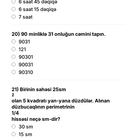
6 saat 45 dəqiqə
6 saat 15 dəqiqə
7 saat
20) 90 minliklə 31 onluğun cəmini tapın.
9031
121
90301
90031
90310
21) Birinin sahəsi 25sm
2
olan 5 kvadratı yan-yana düzdülər. Alınan
düzbucaqlının perimetrinin
1/4
hissəsi neçə sm-dir?
30 sm
15 sm