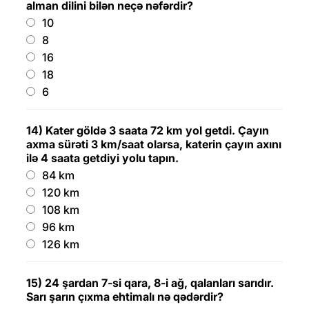
alman dilini bilən neçə nəfərdir?
10
8
16
18
6
14) Kater göldə 3 saata 72 km yol getdi. Çayın
axma sürəti 3 km/saat olarsa, katerin çayın axını
ilə 4 saata getdiyi yolu tapın.
84 km
120 km
108 km
96 km
126 km
15) 24 şardan 7-si qara, 8-i ağ, qalanları sarıdır.
Sarı şarın çıxma ehtimalı nə qədərdir?