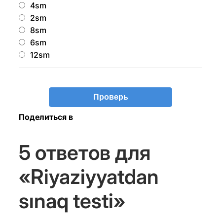
4sm
2sm
8sm
6sm
12sm
Поделиться в
5 ответов для
«Riyaziyyatdan
sınaq testi»