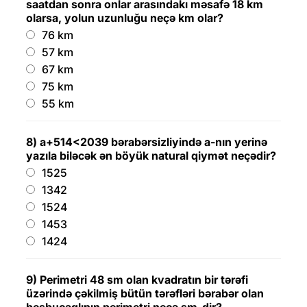
saatdan sonra onlar arasındakı məsafə 18 km
olarsa, yolun uzunluğu neçə km olar?
76 km
57 km
67 km
75 km
55 km
8) a+514<2039 bərabərsizliyində a-nın yerinə
yazıla biləcək ən böyük natural qiymət neçədir?
1525
1342
1524
1453
1424
9) Perimetri 48 sm olan kvadratın bir tərəfi
üzərində çəkilmiş bütün tərəfləri bərabər olan