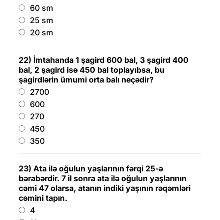
60 sm
25 sm
20 sm
22) İmtahanda 1 şagird 600 bal, 3 şagird 400
bal, 2 şagird isə 450 bal toplayıbsa, bu
şagirdlərin ümumi orta balı neçədir?
2700
600
270
450
350
23) Ata ilə oğulun yaşlarının fərqi 25-ə
bərabərdir. 7 il sonra ata ilə oğulun yaşlarının
cəmi 47 olarsa, atanın indiki yaşının rəqəmləri
cəmini tapın.
4