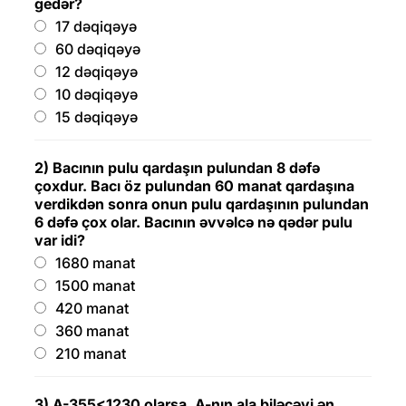
gedər?
17 dəqiqəyə
60 dəqiqəyə
12 dəqiqəyə
10 dəqiqəyə
15 dəqiqəyə
2) Bacının pulu qardaşın pulundan 8 dəfə
çoxdur. Bacı öz pulundan 60 manat qardaşına
verdikdən sonra onun pulu qardaşının pulundan
6 dəfə çox olar. Bacının əvvəlcə nə qədər pulu
var idi?
1680 manat
1500 manat
420 manat
360 manat
210 manat
3) A-355<1230 olarsa, A-nın ala biləcəyi ən