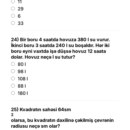
11
29
6
33
24) Bir boru 4 saatda hovuza 380 l su vurur.
İkinci boru 3 saatda 240 l su boşaldır. Hər iki
boru eyni vaxtda işə düşsə hovuz 12 saata
dolar. Hovuz neçə l su tutur?
80 l
98 l
108 l
88 l
180 l
25) Kvadratın sahəsi 64sm
2
olarsa, bu kvadratın daxilinə çəkilmiş çevrənin
radiusu neçə sm olar?