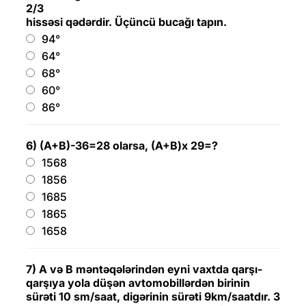
2/3
hissəsi qədərdir. Üçüncü bucağı tapın.
94°
64°
68°
60°
86°
6) (A+B)-36=28 olarsa, (A+B)x 29=?
1568
1856
1685
1865
1658
7) A və B məntəqələrindən eyni vaxtda qarşı-
qarşıya yola düşən avtomobillərdən birinin
sürəti 10 sm/saat, digərinin sürəti 9km/saatdır. 3