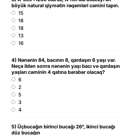
böyük natural qiymətin rəqəmləri cəmini tapın.
15
18
18
13
16
4) Nənənin 84, bacının 8, qardaşın 6 yaşı var.
Neçə ildən sonra nənənin yaşı bacı və qardaşın
yaşları cəminin 4 qatına bərabər olacaq?
6
2
5
3
4
5) Üçbucağın birinci bucağı 26°, ikinci bucağı
düz bucağın