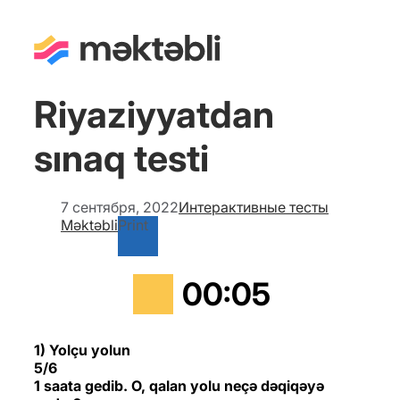
Riyaziyyatdan
sınaq testi
7 сентября, 2022
Интерактивные тесты
Məktəbli
Print
00
:
05
1) Yolçu yolun
5/6
1 saata gedib. O, qalan yolu neçə dəqiqəyə