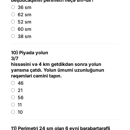
beşbucaqlının perimetri neçə sm-dir?
36 sm
62 sm
52 sm
60 sm
38 sm
10) Piyada yolun
3/7
hissəsini və 4 km getdikdən sonra yolun
yarısına çatdı. Yolun ümumi uzunluğunun
rəqəmləri cəmini tapın.
46
21
56
11
10
11) Perimetri 24 sm olan 6 eyni bərabərtərəfli