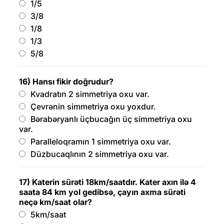
1/5
3/8
1/8
1/3
5/8
16) Hansı fikir doğrudur?
Kvadratın 2 simmetriya oxu var.
Çevrənin simmetriya oxu yoxdur.
Bərabəryanlı üçbucağın üç simmetriya oxu
var.
Paralleloqramın 1 simmetriya oxu var.
Düzbucaqlının 2 simmetriya oxu var.
17) Katerin sürəti 18km/saatdır. Kater axın ilə 4
saata 84 km yol gedibsə, çayın axma sürəti
neçə km/saat olar?
5km/saat