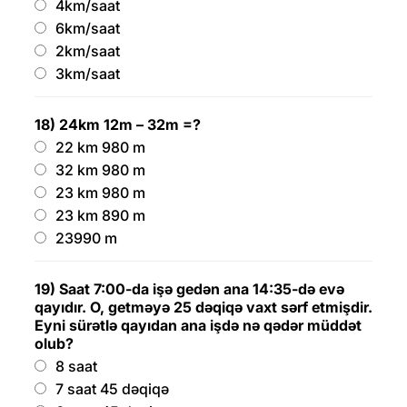
4km/saat
6km/saat
2km/saat
3km/saat
18) 24km 12m – 32m =?
22 km 980 m
32 km 980 m
23 km 980 m
23 km 890 m
23990 m
19) Saat 7:00-da işə gedən ana 14:35-də evə
qayıdır. O, getməyə 25 dəqiqə vaxt sərf etmişdir.
Eyni sürətlə qayıdan ana işdə nə qədər müddət
olub?
8 saat
7 saat 45 dəqiqə