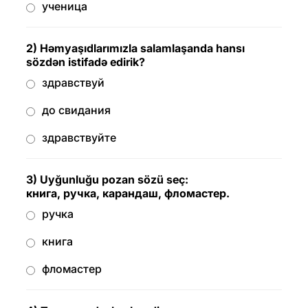
ученица
2) Həmyaşıdlarımızla salamlaşanda hansı
sözdən istifadə edirik?
здравствуй
до свидания
здравствуйте
3) Uyğunluğu pozan sözü seç:
книга, ручка, карандаш, фломастер.
ручка
книга
фломастер