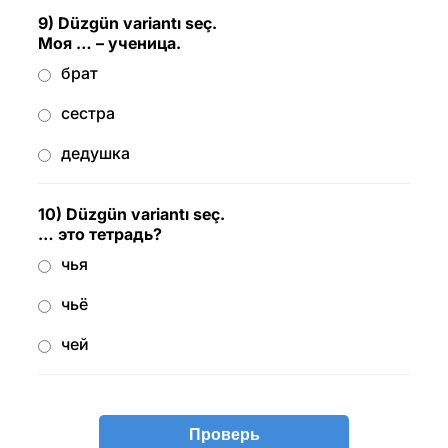
9) Düzgün variantı seç.
Моя … – ученица.
брат
сестра
дедушка
10) Düzgün variantı seç.
… это тетрадь?
чья
чьё
чей