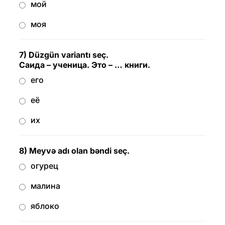
мой
моя
7) Düzgün variantı seç.
Саида – ученица. Это – … книги.
его
её
их
8) Meyvə adı olan bəndi seç.
огурец
малина
яблоко