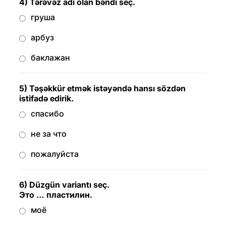
4) Tərəvəz adı olan bəndi seç.
груша
арбуз
баклажан
5) Təşəkkür etmək istəyəndə hansı sözdən
istifadə edirik.
спасибо
не за что
пожалуйста
6) Düzgün variantı seç.
Это … пластилин.
моё