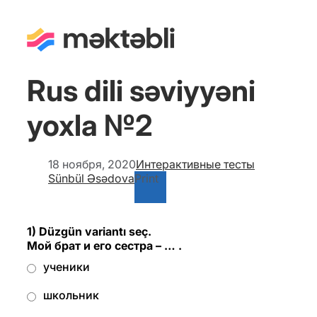
Rus dili səviyyəni
yoxla №2
18 ноября, 2020
Интерактивные тесты
Sünbül Əsədova
Print
1) Düzgün variantı seç.
Мой брат и его сестра – … .
ученики
школьник