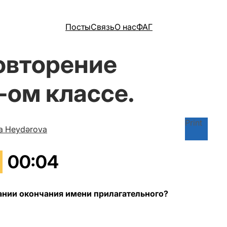
Посты
Связь
О нас
ФАГ
овторение
-ом классе.
Print
ra Heydərova
00
:
05
сании окончания имени прилагательного?