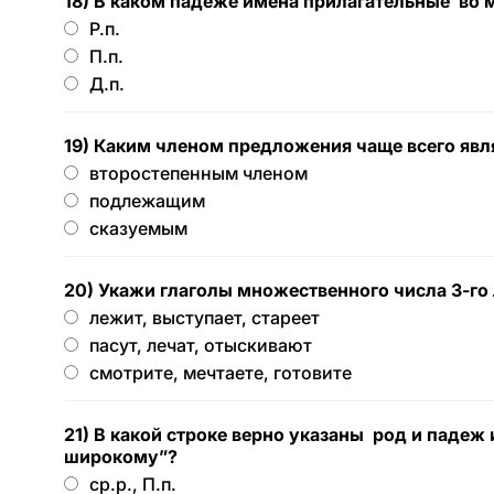
18) В каком падеже имена прилагательные во
Р.п.
П.п.
Д.п.
19) Каким членом предложения чаще всего явл
второстепенным членом
подлежащим
сказуемым
20) Укажи глаголы множественного числа 3-го 
лежит, выступает, стареет
пасут, лечат, отыскивают
смотрите, мечтаете, готовите
21) В какой строке верно указаны род и падеж
широкому”?
ср.р., П.п.