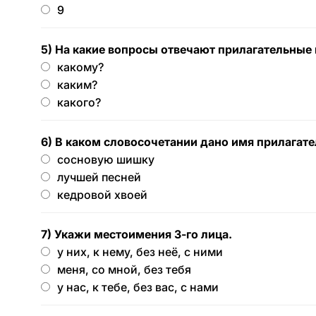
9
5) На какие вопросы отвечают прилагательные
какому?
каким?
какого?
6) В каком словосочетании дано имя прилагат
сосновую шишку
лучшей песней
кедровой хвоей
7) Укажи местоимения 3-го лица.
у них, к нему, без неё, с ними
меня, со мной, без тебя
у нас, к тебе, без вас, с нами