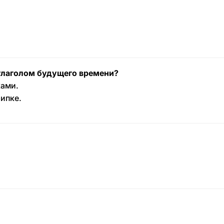
глаголом будущего времени?
ками.
ипке.