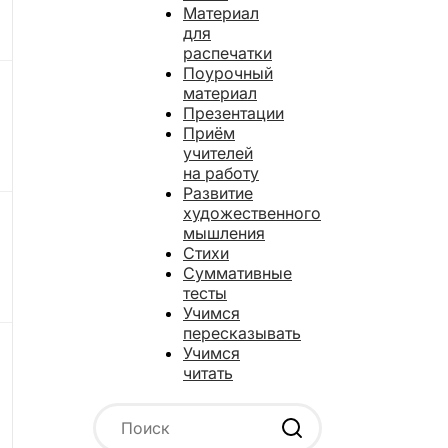
Материал
для
распечатки
Поурочный
материал
Презентации
Приём
учителей
на работу
Развитие
художественного
мышления
Стихи
Суммативные
тесты
Учимся
пересказывать
Учимся
читать