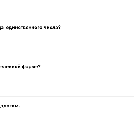
ица единственного числа?
еделённой форме?
едлогом.