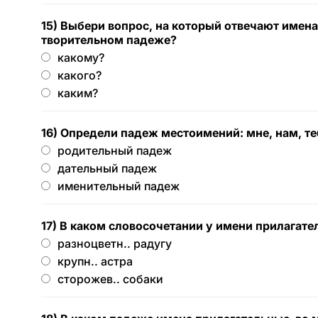
15) Выбери вопрос, на который отвечают имен
творительном падеже?
какому?
какого?
каким?
16) Определи падеж местоимений: мне, нам, те
родительный падеж
дательный падеж
именительный падеж
17) В каком словосочетании у имени прилагате
разноцветн.. радугу
крупн.. астра
сторожев.. собаки