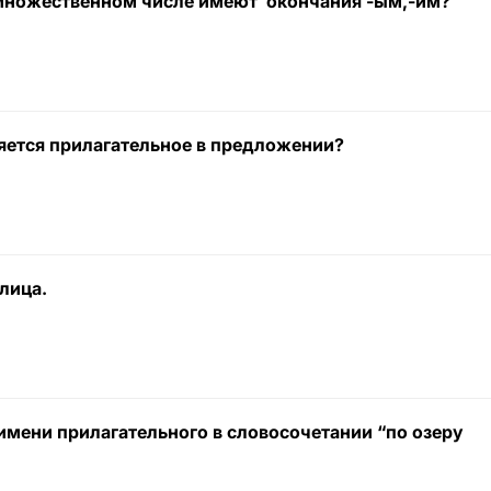
 множественном числе имеют окончания -ым,-им?
яется прилагательное в предложении?
лица.
 имени прилагательного в словосочетании “по озеру