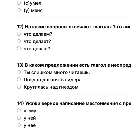
(с)умел
(у) меня
12) На какие вопросы отвечают глаголы 1-го л
что делаем?
что делает?
что делаю?
13) В каком предложении есть глагол в неопр
Ты слишком много читаешь.
Поздно догонять лидера
Крутилась над гнездом
14) Укажи верное написание местоимения с пр
к ему
у ней
у неё