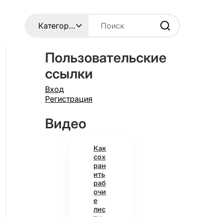
Пользовательские
ссылки
Вход
Регистрация
Видео
Как
сох
ран
ить
раб
очи
е
лис