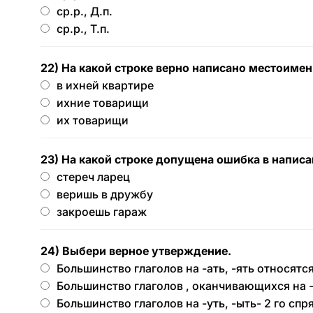
ср.р., Д.п.
ср.р., Т.п.
22) На какой строке верно написано местоиме
в ихней квартире
ихние товарищи
их товарищи
23) На какой строке допущена ошибка в написа
стереч ларец
веришь в дружбу
закроешь гараж
24) Выбери верное утверждение.
Большинство глаголов на -ать, -ять относятс
Большинство глаголов , оканчивающихся на -
Большинство глаголов на -уть, -ыть- 2 го спр