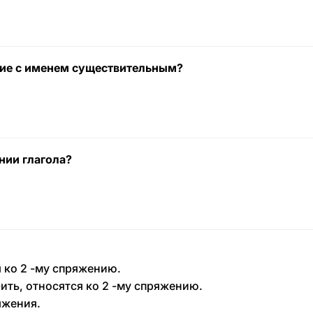
ние с именем существительным?
нии глагола?
я ко 2 -му спряжению.
ить, относятся ко 2 -му спряжению.
яжения.