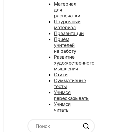
Материал
для
распечатки
Поурочный
материал
Презентации
Приём
учителей
на работу
Развитие
художественного
мышления
Стихи
Суммативные
тесты
Учимся
пересказывать
Учимся
читать