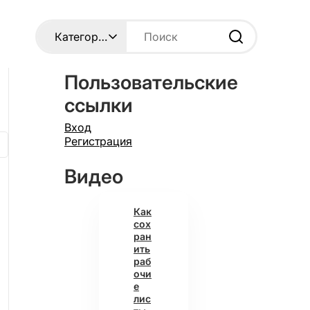
Пользовательские
ссылки
Вход
Регистрация
Видео
Как
сох
ран
ить
раб
очи
е
лис