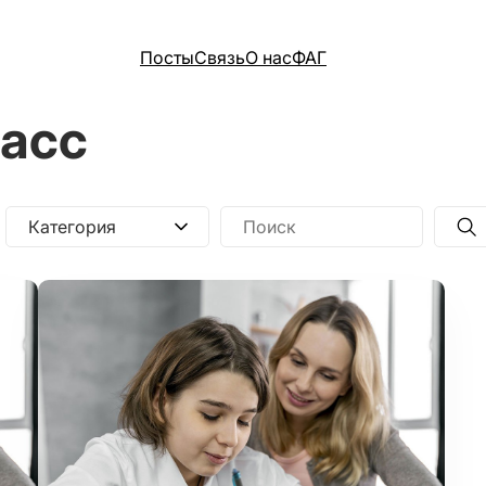
Посты
Связь
О нас
ФАГ
ласс