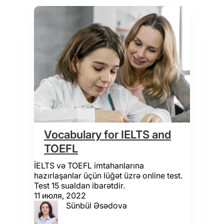
Vocabulary for IELTS and
TOEFL
İELTS və TOEFL imtahanlarına
hazırlaşanlar üçün lüğət üzrə online test.
Test 15 sualdan ibarətdir.
11 июля, 2022
Sünbül Əsədova