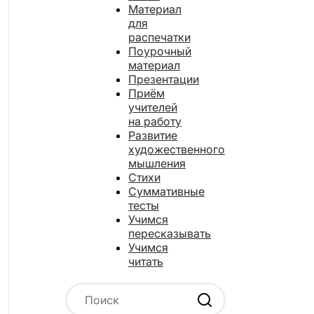
Материал
для
распечатки
Поурочный
материал
Презентации
Приём
учителей
на работу
Развитие
художественного
мышления
Стихи
Суммативные
тесты
Учимся
пересказывать
Учимся
читать