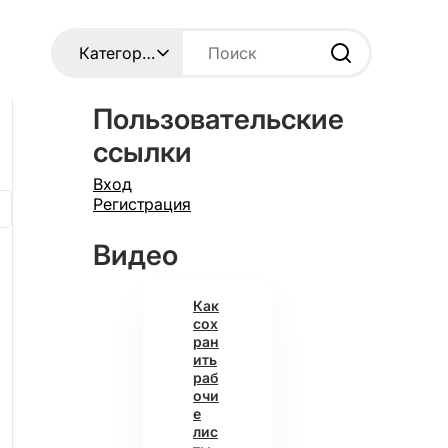
Пользовательские
ссылки
Вход
Регистрация
Видео
Как
сох
ран
ить
раб
очи
е
лис