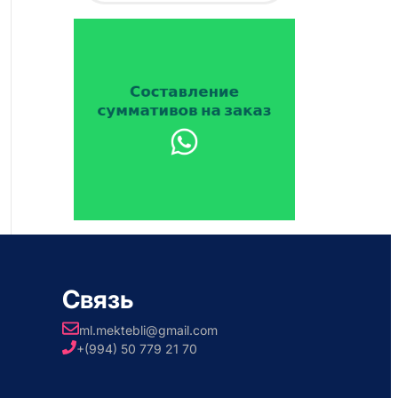
Связь
ml.mektebli@gmail.com
+(994) 50 779 21 70