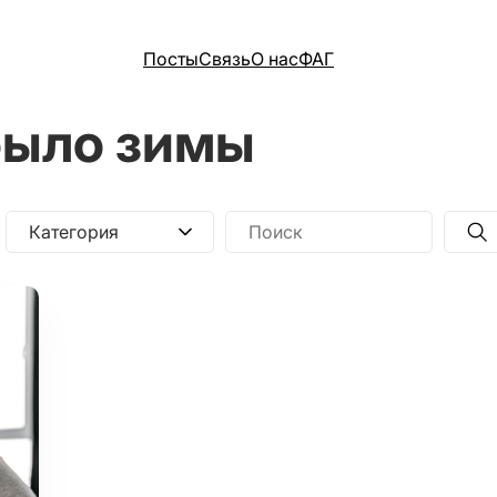
Посты
Связь
О нас
ФАГ
было зимы