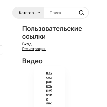
Пользовательские
ссылки
Вход
Регистрация
Видео
Как
сох
ран
ить
раб
очи
е
лис