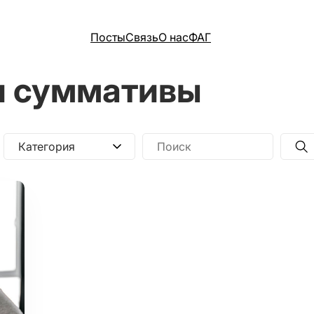
Посты
Связь
О нас
ФАГ
и суммативы