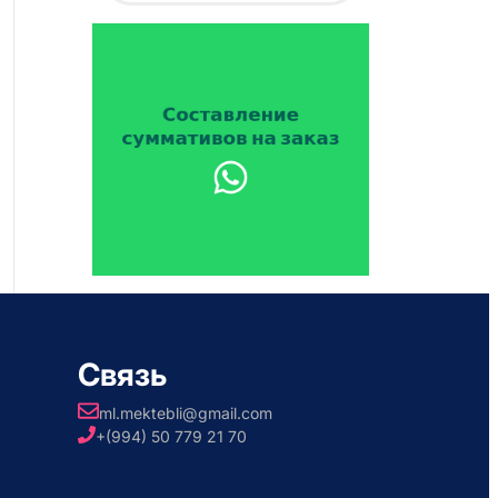
Связь
ml.mektebli@gmail.com
+(994) 50 779 21 70