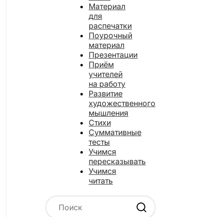
Материал
для
распечатки
Поурочный
материал
Презентации
Приём
учителей
на работу
Развитие
художественного
мышления
Стихи
Суммативные
тесты
Учимся
пересказывать
Учимся
читать