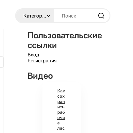
Пользовательские
ссылки
Вход
Регистрация
Видео
Как
сох
ран
ить
раб
очи
е
лис