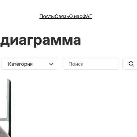
Посты
Связь
О нас
ФАГ
 диаграмма