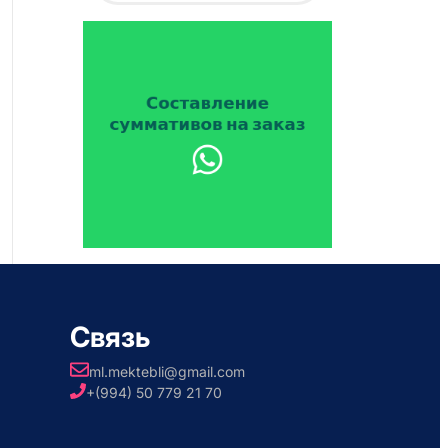
Связь
ml.mektebli@gmail.com
+(994) 50 779 21 70