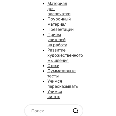
Материал
для
распечатки
Поурочный
материал
Презентации
Приём
учителей
на работу
Развитие
художественного
мышления
Стихи
Суммативные
тесты
Учимся
пересказывать
Учимся
читать