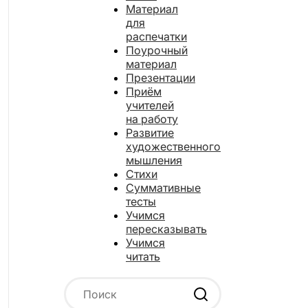
Материал
для
распечатки
Поурочный
материал
Презентации
Приём
учителей
на работу
Развитие
художественного
мышления
Стихи
Суммативные
тесты
Учимся
пересказывать
Учимся
читать