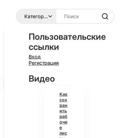
Пользовательские
ссылки
Вход
Регистрация
Видео
Как
сох
ран
ить
раб
очи
е
лис