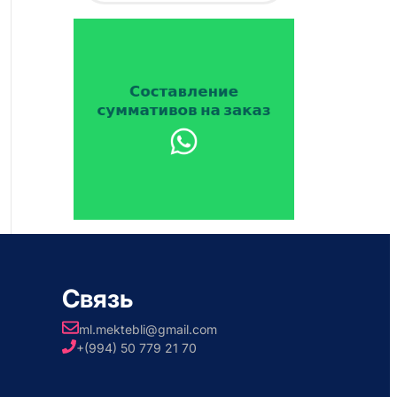
Связь
ml.mektebli@gmail.com
+(994) 50 779 21 70