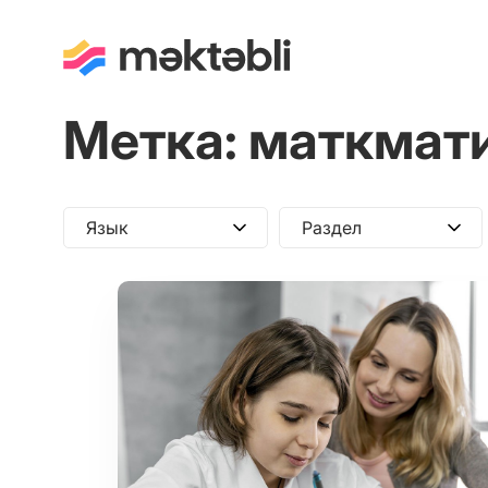
Метка:
маткмати