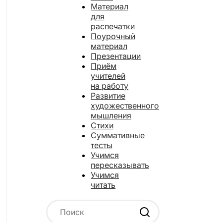
Материал
для
распечатки
Поурочный
материал
Презентации
Приём
учителей
на работу
Развитие
художественного
мышления
Стихи
Суммативные
тесты
Учимся
пересказывать
Учимся
читать