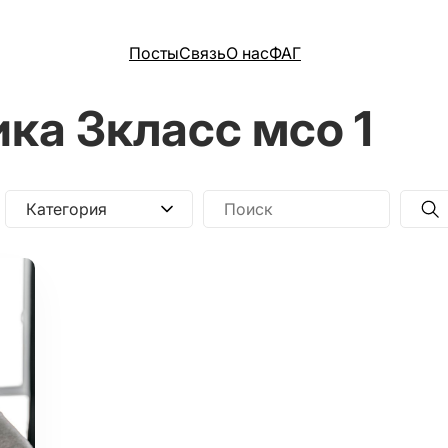
Посты
Связь
О нас
ФАГ
ка 3класс мсо 1