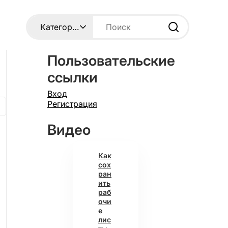
Пользовательские
ссылки
Вход
Регистрация
Видео
Как
сох
ран
ить
раб
очи
е
лис