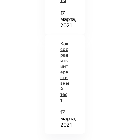
ты
17
марта,
2021
Как
сох
ран
ить
инт
ера
кти
вны
й
тес
т
17
марта,
2021