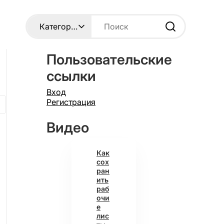
Пользовательские
ссылки
Вход
Регистрация
Видео
Как
сох
ран
ить
раб
очи
е
лис