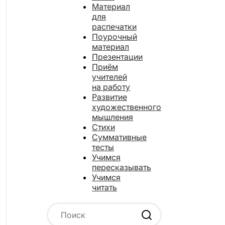
Материал
для
распечатки
Поурочный
материал
Презентации
Приём
учителей
на работу
Развитие
художественного
мышления
Стихи
Суммативные
тесты
Учимся
пересказывать
Учимся
читать