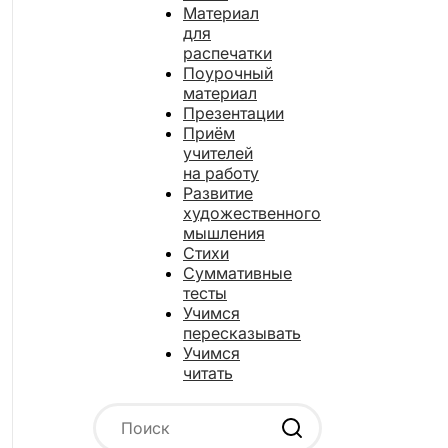
Материал
для
распечатки
Поурочный
материал
Презентации
Приём
учителей
на работу
Развитие
художественного
мышления
Стихи
Суммативные
тесты
Учимся
пересказывать
Учимся
читать