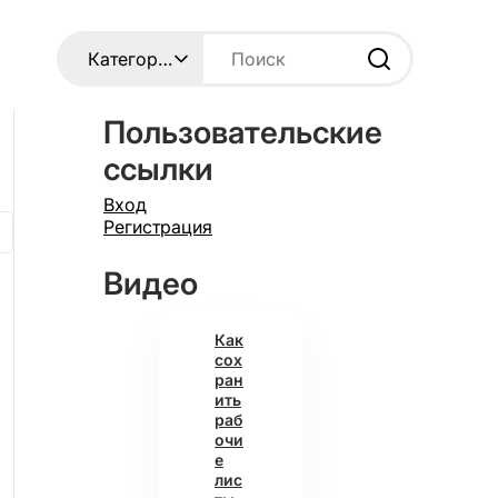
Пользовательские
ссылки
Вход
Регистрация
Видео
Как
сох
ран
ить
раб
очи
е
лис