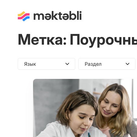
Метка:
Поурочн