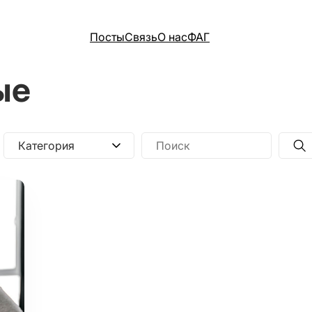
Посты
Связь
О нас
ФАГ
ые