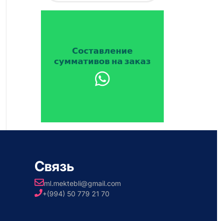
Связь
ml.mektebli@gmail.com
+(994) 50 779 21 70