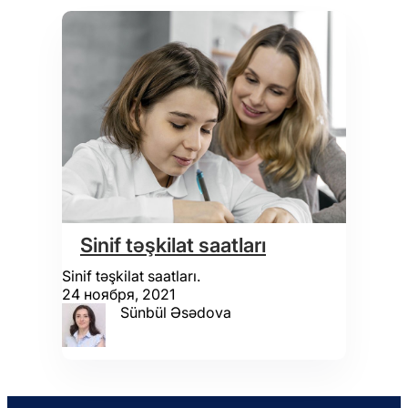
Sinif təşkilat saatları
Sinif təşkilat saatları.
24 ноября, 2021
Sünbül Əsədova