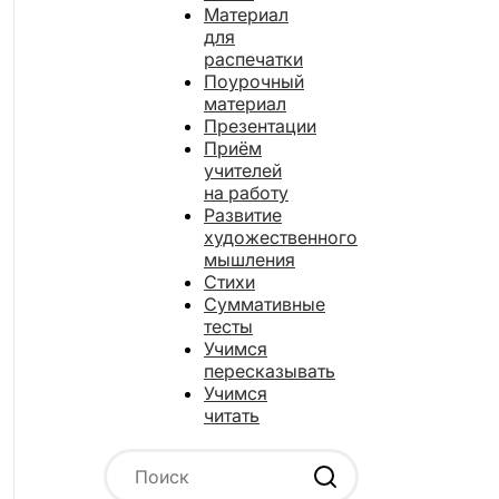
Материал
для
распечатки
Поурочный
материал
Презентации
Приём
учителей
на работу
Развитие
художественного
мышления
Стихи
Суммативные
тесты
Учимся
пересказывать
Учимся
читать