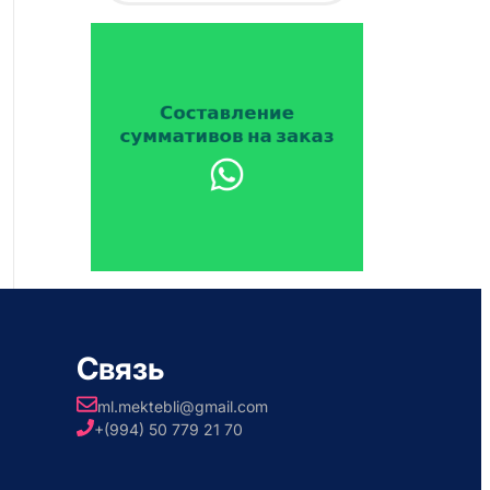
Связь
ml.mektebli@gmail.com
+(994) 50 779 21 70