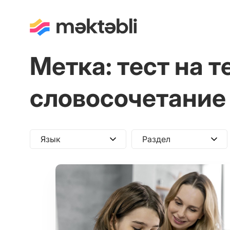
Метка:
тест на т
словосочетание