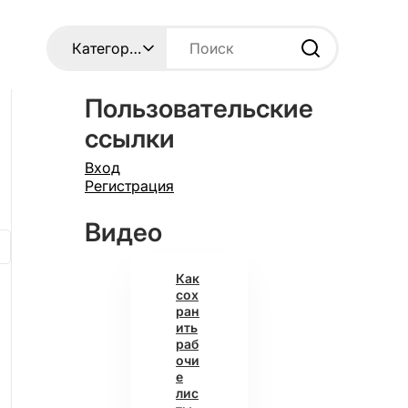
Пользовательские
ссылки
Вход
Регистрация
Видео
Как
сох
ран
ить
раб
очи
е
лис