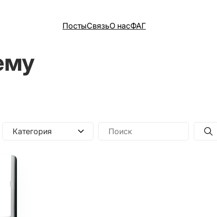
Посты
Связь
О нас
ФАГ
ему