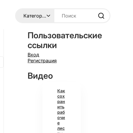
Пользовательские
ссылки
Вход
Регистрация
Видео
Как
сох
ран
ить
раб
очи
е
лис