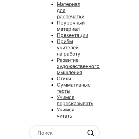
Материал
для
распечатки
Поурочный
материал
Презентации
Приём
учителей
на работу
Развитие
художественного
мышления
Стихи
Суммативные
тесты
Учимся
пересказывать
Учимся
читать