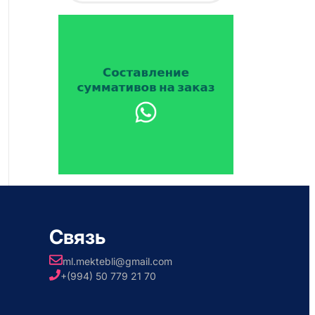
Связь
ml.mektebli@gmail.com
+(994) 50 779 21 70