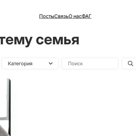
Посты
Связь
О нас
ФАГ
 тему семья