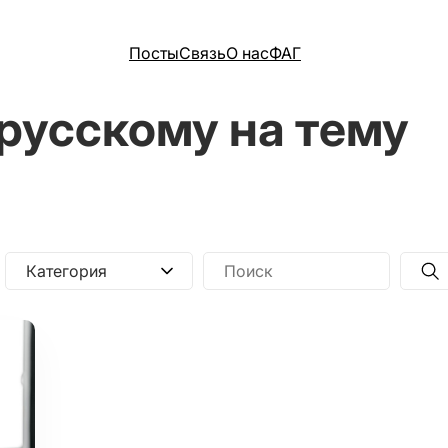
Посты
Связь
О нас
ФАГ
 русскому на тему