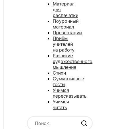
Материал
для
распечатки
Поурочный
материал
Презентации
Приём
учителей
на работу
Развитие
художественного
мышления
Стихи
Суммативные
тесты
Учимся
пересказывать
Учимся
читать