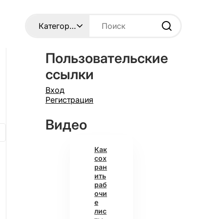
Пользовательские
ссылки
Вход
Регистрация
Видео
Как
сох
ран
ить
раб
очи
е
лис