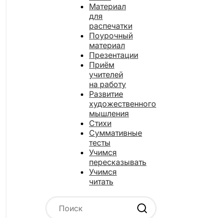
Материал
для
распечатки
Поурочный
материал
Презентации
Приём
учителей
на работу
Развитие
художественного
мышления
Стихи
Суммативные
тесты
Учимся
пересказывать
Учимся
читать