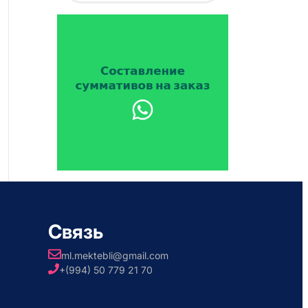
Связь
ml.mektebli@gmail.com
+(994) 50 779 21 70