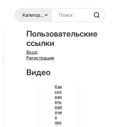
Пользовательские
ссылки
Вход
Регистрация
Видео
Как
сох
ран
ить
раб
очи
е
лис