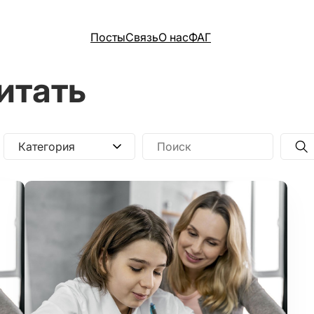
Посты
Связь
О нас
ФАГ
итать