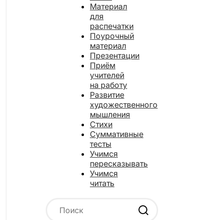
Материал
для
распечатки
Поурочный
материал
Презентации
Приём
учителей
на работу
Развитие
художественного
мышления
Стихи
Суммативные
тесты
Учимся
пересказывать
Учимся
читать