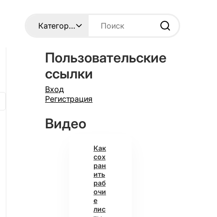
Пользовательские
ссылки
Вход
Регистрация
Видео
Как
сох
ран
ить
раб
очи
е
лис