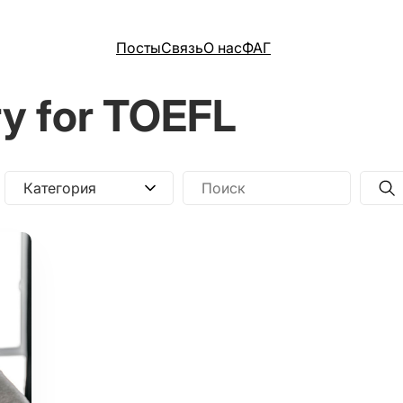
Посты
Связь
О нас
ФАГ
y for TOEFL