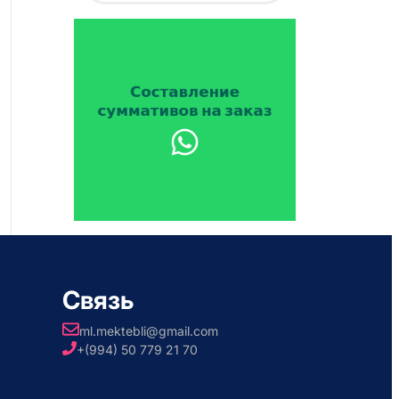
Связь
ml.mektebli@gmail.com
+(994) 50 779 21 70