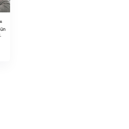
L
çün
.