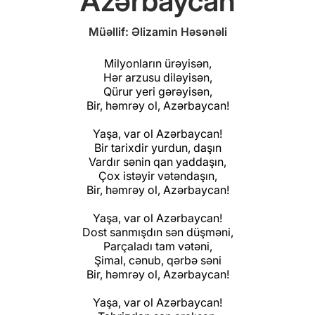
Azərbaycan
Müəllif: Əlizamin Həsənəli
Milyonların ürəyisən,
Hər arzusu diləyisən,
Qürur yeri gərəyisən,
Bir, həmrəy ol, Azərbaycan!
Yaşa, var ol Azərbaycan!
Bir tarixdir yurdun, daşın
Vardır sənin qan yaddaşın,
Çox istəyir vətəndaşın,
Bir, həmrəy ol, Azərbaycan!
Yaşa, var ol Azərbaycan!
Dost sanmışdın sən düşməni,
Parçaladı tam vətəni,
Şimal, cənub, qərbə səni
Bir, həmrəy ol, Azərbaycan!
Yaşa, var ol Azərbaycan!