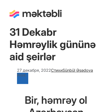
31 Dekabr
Həmrəylik gününə
aid şeirlər
27 декабря, 2022
Стихи
Sünbül Əsədova
Print
Bir, həmrəy ol