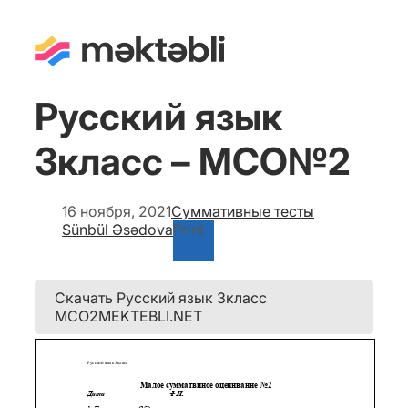
Русский язык
3класс – МСО№2
16 ноября, 2021
Суммативные тесты
Sünbül Əsədova
Print
Скачать Русский язык 3класс
МСО2MEKTEBLI.NET