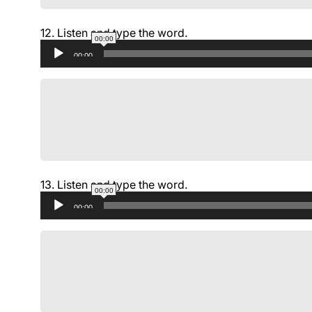
12.
Listen and type the word.
00:00
Аудиоплеер
00:00
13.
Listen and type the word.
00:00
Аудиоплеер
00:00