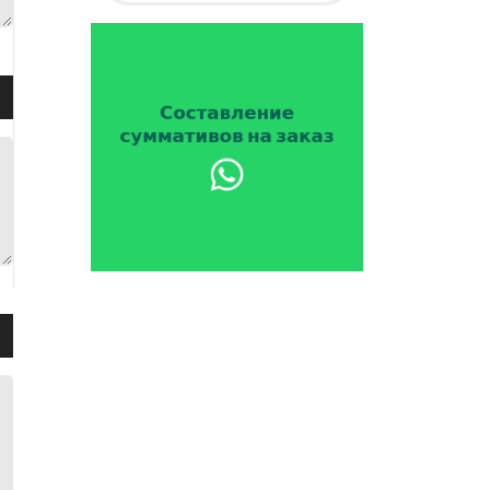
ть.
зуйте
ши
ить
ить
ть.
зуйте
ши
ить
ить