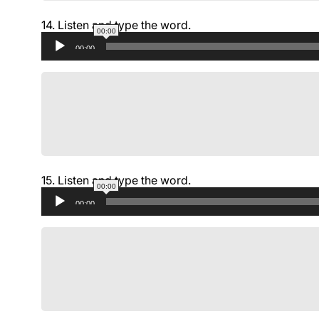
14.
Listen and type the word.
00:00
Аудиоплеер
00:00
15.
Listen and type the word.
00:00
Аудиоплеер
00:00