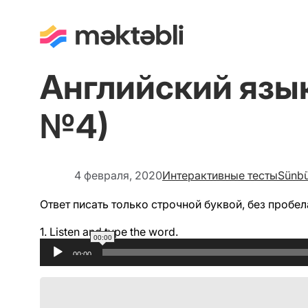
Английский язык
№4)
4 февраля, 2020
Интерактивные тесты
Sünbü
Ответ писать только строчной буквой, без пробел
1.
Listen and type the word.
00:00
Аудиоплеер
00:00