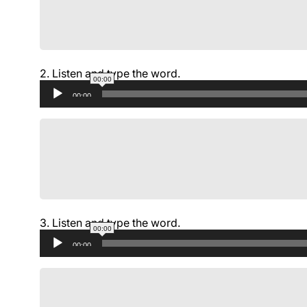
2.
Listen and type the word.
00:00
Аудиоплеер
00:00
3.
Listen and type the word.
00:00
Аудиоплеер
00:00