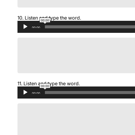
10.
Listen and type the word.
00:00
Аудиоплеер
00:00
11.
Listen and type the word.
00:00
Аудиоплеер
00:00