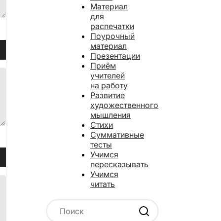
ить
Материал
ть.
для
распечатки
Поурочный
зуйте
материал
ши
Презентации
Приём
учителей
на работу
ить
Развитие
художественного
ить
мышления
ть.
Стихи
Суммативные
тесты
зуйте
Учимся
ши
пересказывать
Учимся
читать
ить
ить