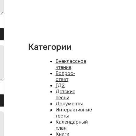
ить
ть.
зуйте
ши
Категории
Внеклассное
ить
чтение
Вопрос-
ить
ответ
ть.
ГДЗ
Детские
зуйте
песни
ши
Документы
Интерактивные
тесты
Календарный
ить
план
Книги