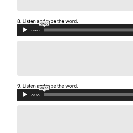
8.
Listen and type the word.
00:00
Аудиоплеер
00:00
9.
Listen and type the word.
00:00
Аудиоплеер
00:00