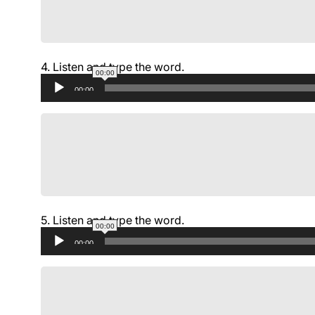
4.
Listen and type the word.
00:00
Аудиоплеер
00:00
5.
Listen and type the word.
00:00
Аудиоплеер
00:00