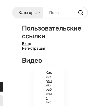
Пользовательские
ссылки
Вход
Регистрация
Видео
Как
сох
ран
зуйте
ить
ши
раб
очи
е
лис