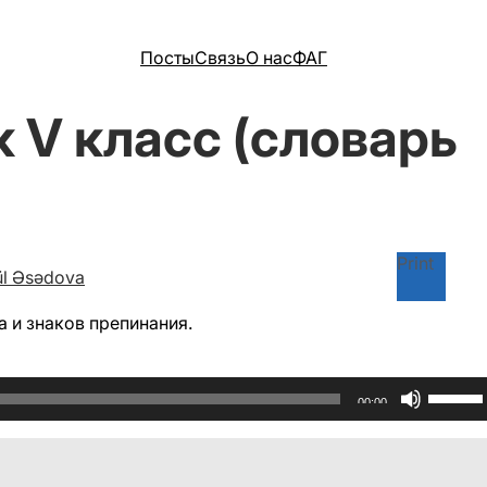
Посты
Связь
О нас
ФАГ
 V класс (словарь
Print
l Əsədova
а и знаков препинания.
Исполь
00:00
клави
вверх/
вниз,
чтобы