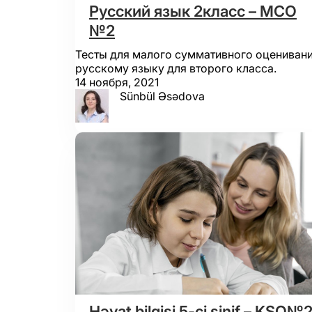
Русский язык 2класс – МСО
№2
Тесты для малого суммативного оценивани
русскому языку для второго класса.
14 ноября, 2021
Sünbül Əsədova
Həyat bilgisi 5-ci sinif – KSQ№