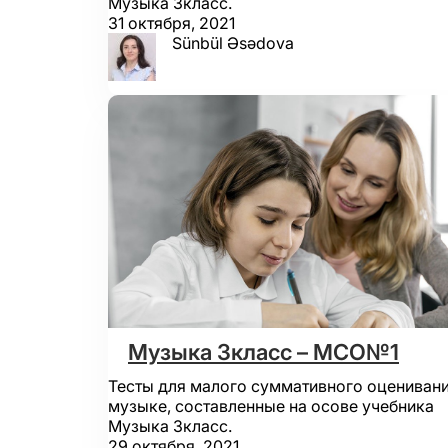
Музыка 3класс.
31 октября, 2021
Sünbül Əsədova
Музыка 3класс – МСО№1
Тесты для малого суммативного оценивани
музыке, составленные на осове учебника
Музыка 3класс.
29 октября, 2021