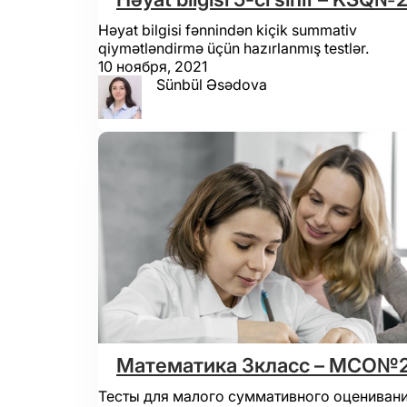
Həyat bilgisi fənnindən kiçik summativ
qiymətləndirmə üçün hazırlanmış testlər.
10 ноября, 2021
Sünbül Əsədova
Математика 3класс – МСО№
Тесты для малого суммативного оценивани