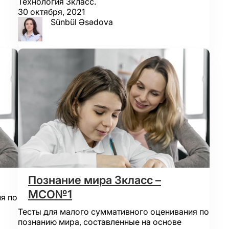
Технология 3класс.
30 октября, 2021
Sünbül Əsədova
Познание мира 3класс –
МСО№1
я по
Тесты для малого суммативного оценивания по
познанию мира, составленные на основе