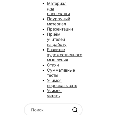
Материал
для
распечатки
Поурочный
материал
Презентации
Приём
учителей
на работу
Развитие
художественного
мышления
Стихи
Суммативные
тесты
Учимся
пересказывать
Учимся
читать