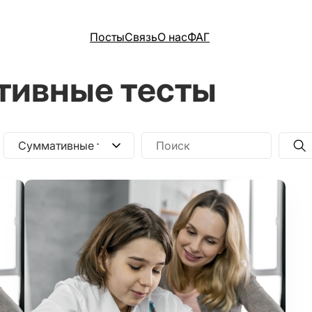
Посты
Связь
О нас
ФАГ
ивные тесты