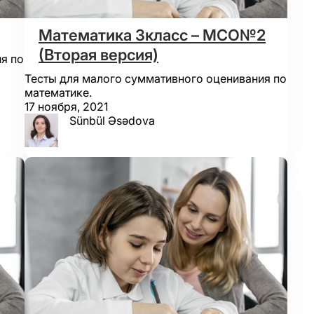
Математика 3класс – МСО№2
(Вторая версия)
я по
Тесты для малого суммативного оценивания по
математике.
17 ноября, 2021
Sünbül Əsədova