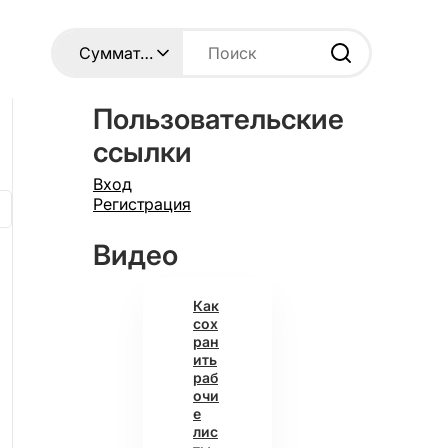
Пользовательские
ссылки
Вход
Регистрация
Видео
Как
сох
ран
ить
раб
очи
е
лис