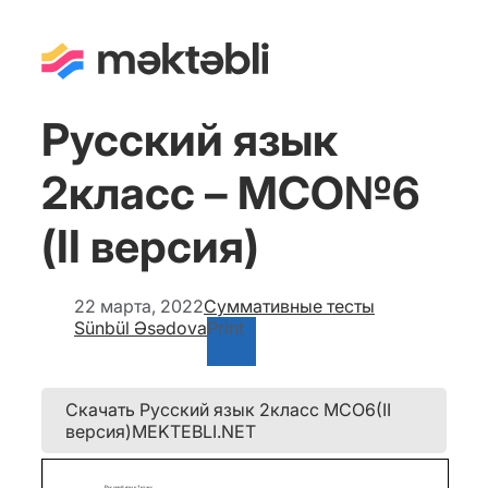
Русский язык
2класс – МСО№6
(II версия)
22 марта, 2022
Суммативные тесты
Sünbül Əsədova
Print
Скачать Русский язык 2класс МСО6(II
версия)MEKTEBLI.NET