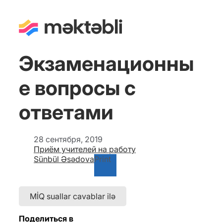
Экзаменационны
е вопросы с
ответами
28 сентября, 2019
Приём учителей на работу
Sünbül Əsədova
Print
MİQ suallar cavablar ilə
Поделиться в