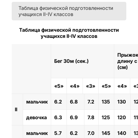
Таблица физической подготовленности
учащихся II-IV классов
Таблица физической подготовленности
учащихся II-IV классов
Прыжок
Бег 30м (сек.)
длину с
(см)
«5»
«4»
«3»
«5»
«4»
«
мальчик
6.2
6.8
7.2
135
130
1
II
девочка
6.3
6.9
7.8
125
120
1
мальчик
5.7
6.2
7.0
145
140
1