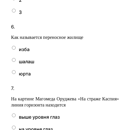
2
3
6.
Как называется переносное жилище
изба
шалаш
юрта
7.
На картине Магомеда Оруджева «На страже Каспия»
линия горизонта находится
выше уровня глаз
на уровне глаз