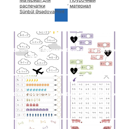
Материал для
Поурочный
, 
распечатки
материал
Sünbül Əsədova
Print
Вычитание в пределах
Вычитание в пределах
10-и.(01)
10-и.(02)
Вычитание в пределах
Вычитание в пределах
10-и.(03)
10-и.(04)