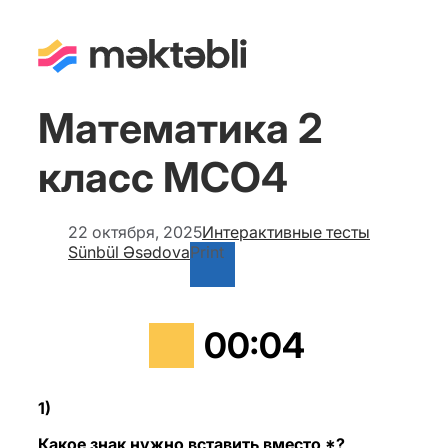
Математика 2
класс МСО4
22 октября, 2025
Интерактивные тесты
Sünbül Əsədova
Print
00
:
05
1)
Какое знак нужно вставить вместо *?