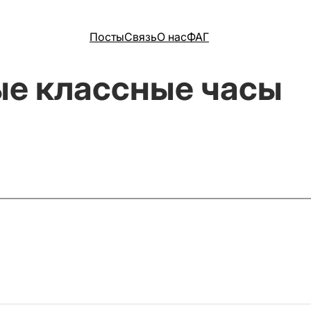
Посты
Связь
О нас
ФАГ
е классные часы