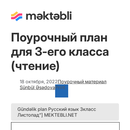
Поурочный план
для 3-его класса
(чтение)
18 октября, 2022
Поурочный материал
Sünbül Əsədova
Print
Gündəlik plan Русский язык 3класс
Листопад”] MEKTEBLI.NET