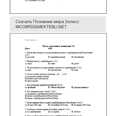
Скачать Познание мира 2класс
МСО№5(II)MEKTEBLI.NET