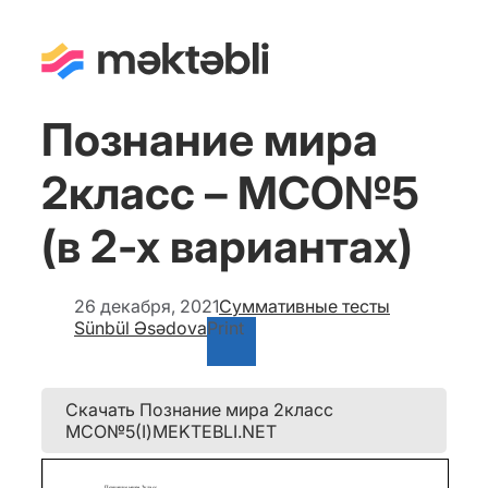
Познание мира
2класс – МСО№5
(в 2-х вариантах)
26 декабря, 2021
Суммативные тесты
Sünbül Əsədova
Print
Скачать Познание мира 2класс
МСО№5(I)MEKTEBLI.NET