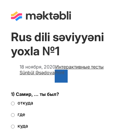
Rus dili səviyyəni
yoxla №1
18 ноября, 2020
Интерактивные тесты
Sünbül Əsədova
Print
1) Самир, … ты был?
откуда
где
куда