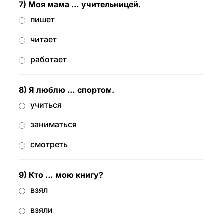
7) Моя мама … учительницей.
пишет
читает
работает
8) Я люблю … спортом.
учиться
заниматься
смотреть
9) Кто … мою книгу?
взял
взяли