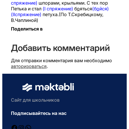
спряжение)
шпорами, крыльями. С тех пор
Петька и стал
(I спряжение)
б
о
яться
(б
о
йся)
(IIспряжение)
петуха.(По Т.Скребицкому,
В.Чаплиной)
Поделиться в
Добавить комментарий
Для отправки комментария вам необходимо
авторизоваться
.
Сайт для школьников
Подписывайтесь на нас