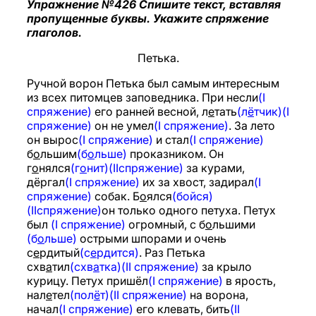
Упражнение №426 Спишите текст, вставляя
пропущенные буквы. Укажите спряжение
глаголов.
Петька.
Ручной ворон Петька был самым интересным
из всех питомцев заповедника. При несли
(I
спряжение)
его ранней весной, л
е
тать
(л
ё
тчик)(I
спряжение)
он не умел
(I спряжение)
. За лето
он вырос
(I спряжение)
и стал
(I спряжение)
б
о
льшим
(б
о
льше)
проказником. Он
г
о
нялся
(г
о
нит)(IIспряжение)
за курами,
дёргал
(I спряжение)
их за хвост, задирал
(I
спряжение)
собак. Б
о
ялся
(бойся)
(IIспряжение)
он только одного петуха. Петух
был
(I спряжение)
огромный, с б
о
льшими
(б
о
льше)
острыми шпорами и очень
с
е
рдитый
(с
е
рдится)
. Раз Петька
схв
а
тил
(схв
а
тка)(II спряжение)
за крыло
курицу. Петух пришёл
(I спряжение)
в ярость,
нал
е
тел
(пол
ё
т)(II спряжение)
на ворона,
начал
(I спряжение)
его клевать, бить
(II