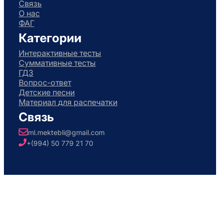
Связь
О нас
ФАГ
Категории
Интерактивные тесты
Суммативные тесты
ГДЗ
Вопрос-ответ
Детские песни
Материал для распечатки
Связь
ml.mektebli@gmail.com
+(994) 50 779 21 70
Авторское право © 2026. Разработано
Тахиром Асадли
. Все права защищены..