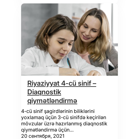
Riyaziyyat 4-cü sinif –
Diaqnostik
qiymətləndirmə
4-cü sinif şagirdlərinin biliklərini
yoxlamaq üçün 3-cü sinifdə keçirilən
mövzular üzrə hazırlanmış diaqnostik
qiymətləndirmə üçün…
20 сентября, 2021