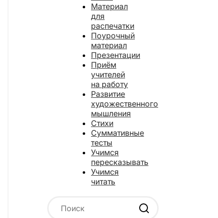
Материал
для
распечатки
Поурочный
материал
Презентации
Приём
учителей
на работу
Развитие
художественного
мышления
Стихи
Суммативные
тесты
Учимся
пересказывать
Учимся
читать