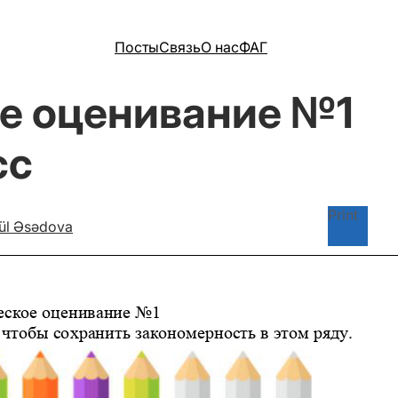
Посты
Связь
О нас
ФАГ
е оценивание №1
сс
Print
ül Əsədova