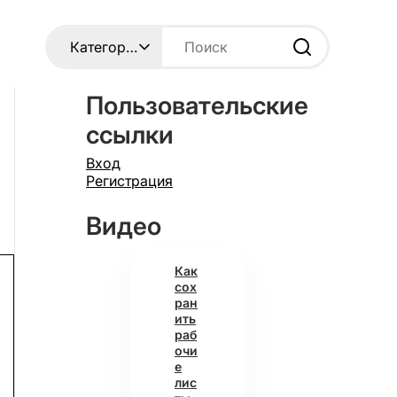
Пользовательские
ссылки
Вход
Регистрация
Видео
Как
сох
ран
ить
раб
очи
е
лис