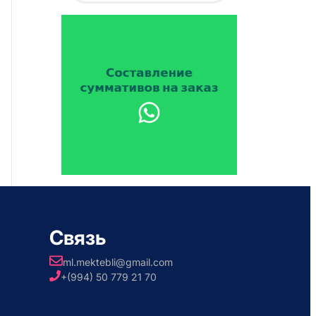
Связь
ml.mektebli@gmail.com
+(994) 50 779 21 70