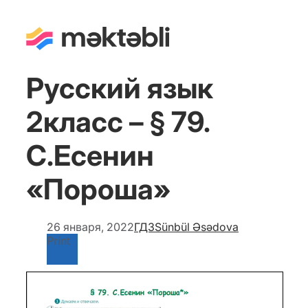
Русский язык
2класс – § 79.
С.Есенин
«Пороша»
26 января, 2022
ГДЗ
Sünbül Əsədova
Print