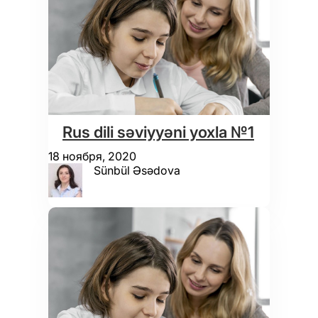
Rus dili səviyyəni yoxla №1
18 ноября, 2020
Sünbül Əsədova