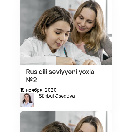
Rus dili səviyyəni yoxla
№2
18 ноября, 2020
Sünbül Əsədova