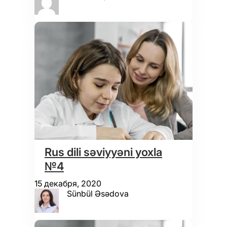
Rus dili səviyyəni yoxla
№4
15 декабря, 2020
Sünbül Əsədova