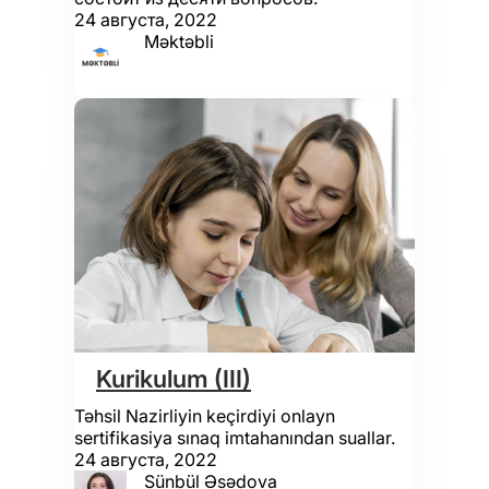
24 августа, 2022
Məktəbli
Kurikulum (III)
Təhsil Nazirliyin keçirdiyi onlayn
sertifikasiya sınaq imtahanından suallar.
24 августа, 2022
Sünbül Əsədova