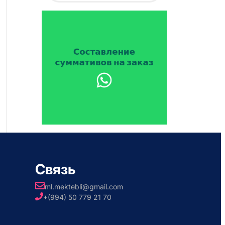
Связь
ml.mektebli@gmail.com
+(994) 50 779 21 70