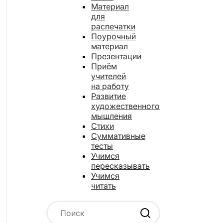
Материал
для
распечатки
Поурочный
материал
Презентации
Приём
учителей
на работу
Развитие
художественного
мышления
Стихи
Суммативные
тесты
Учимся
пересказывать
Учимся
читать