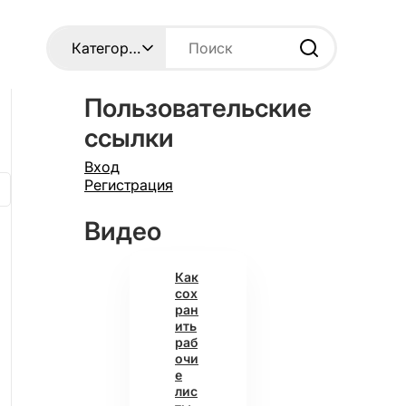
Пользовательские
ссылки
Вход
Регистрация
Видео
Как
сох
ран
ить
раб
очи
е
лис