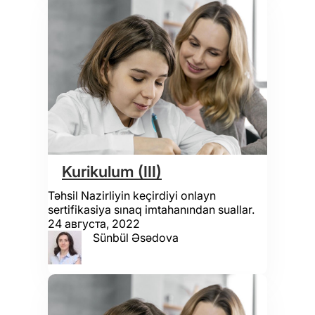
Kurikulum (III)
Təhsil Nazirliyin keçirdiyi onlayn
sertifikasiya sınaq imtahanından suallar.
24 августа, 2022
Sünbül Əsədova