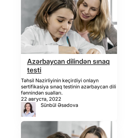
Azərbaycan dilindən sınaq
testi
Təhsil Nazirliyinin keçirdiyi onlayn
sertifikasiya sınaq testinin azərbaycan dili
fənnindən sualları.
22 августа, 2022
Sünbül Əsədova