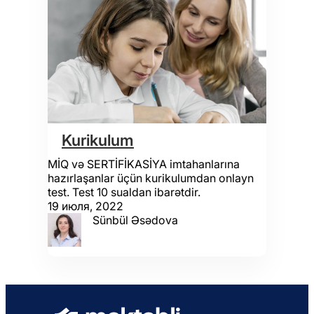
Kurikulum
MİQ və SERTİFİKASİYA imtahanlarına
hazırlaşanlar üçün kurikulumdan onlayn
test. Test 10 sualdan ibarətdir.
19 июля, 2022
Sünbül Əsədova